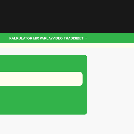
KALKULATOR MIX PARLAY
VIDEO TRADISIBET