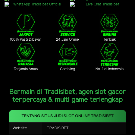
100% Pasti Dibayar
24 Jam Online
Terbaik
Terjamin Aman
Gambling
No. 1 di Indonesia
Bermain di Tradisibet, agen slot gacor
terpercaya & multi game terlengkap
TENTANG SITUS JUDI SLOT ONLINE TRADISIBET
Website
TRADISIBET