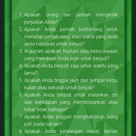
Apakah orang lain pernah mengkritik
perjudian Anda?
Apakah Anda pernah berbohong untuk
menutupi jumlah uang atau waktu yang telah
anda habiskan untuk berjudi?
Argumen apakah, frustasi atau kekecewaan
yang membuat Anda ingin untuk berjudi?
Apakah Anda berjudi saja untuk waktu yang
lama?
Apakah Anda tinggal jauh dari tempat kerja,
kuliah atau sekolah untuk berjudi?
Apakah Anda berjudi untuk melarikan diri
dari kehidupan yang membosankan atau
hidup tidak bahagia?
Apakah Anda enggan menghabiskan 'uang
judi' pada hal lain?
Apakah Anda kehilangan minat, teman